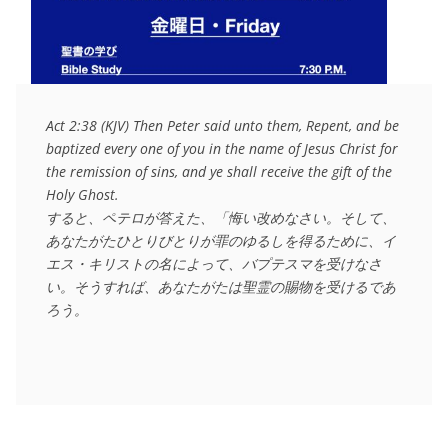
Act 2:38 (KJV) Then Peter said unto them, Repent, and be 
baptized every one of you in the name of Jesus Christ for 
the remission of sins, and ye shall receive the gift of the 
Holy Ghost.

すると、ペテロが答えた、「悔い改めなさい。そして、
あなたがたひとりびとりが罪のゆるしを得るために、イ
エス・キリストの名によって、バプテスマを受けなさ
い。そうすれば、あなたがたは聖霊の賜物を受けるであ
ろう。